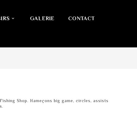
IRS
GALERIE
CONTACT

e Fishing Shop. Hameçons big game, circles, assists
s.